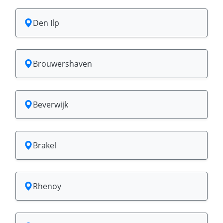
Den Ilp
Brouwershaven
Beverwijk
Brakel
Rhenoy