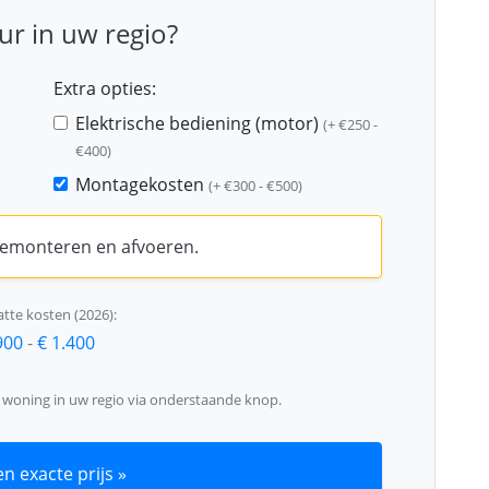
r in uw regio?
Extra opties:
Elektrische bediening (motor)
(+ €250 -
€400)
Montagekosten
(+ €300 - €500)
 demonteren en afvoeren.
tte kosten (2026):
900
-
€ 1.400
w woning in uw regio via onderstaande knop.
n exacte prijs »