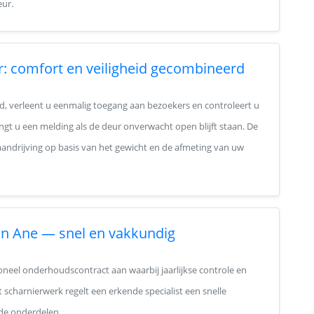
eur.
r: comfort en veiligheid gecombineerd
, verleent u eenmalig toegang aan bezoekers en controleert u
ngt u een melding als de deur onverwacht open blijft staan. De
e aandrijving op basis van het gewicht en de afmeting van uw
 in Ane — snel en vakkundig
neel onderhoudscontract aan waarbij jaarlijkse controle en
t scharnierwerk regelt een erkende specialist een snelle
 de onderdelen.