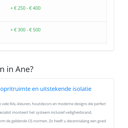
+ € 250 - € 400
+ € 300 - € 500
n in Ane?
opritruimte en uitstekende isolatie
in vele RAL-kleuren, houtdecors en moderne designs die perfect
cialist monteert het systeem inclusief veiligheidsrand,
orm de geldende CE-normen. Zo heeft u decennialang een goed