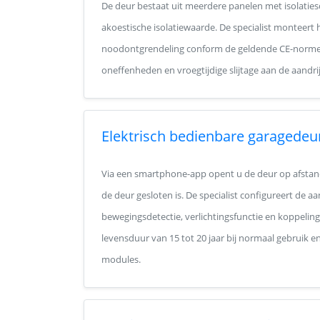
De deur bestaat uit meerdere panelen met isolatie
akoestische isolatiewaarde. De specialist monteert 
noodontgrendeling conform de geldende CE-norme
oneffenheden en vroegtijdige slijtage aan de aandrij
Elektrisch bedienbare garagedeu
Via een smartphone-app opent u de deur op afstand,
de deur gesloten is. De specialist configureert de a
bewegingsdetectie, verlichtingsfunctie en koppeli
levensduur van 15 tot 20 jaar bij normaal gebruik e
modules.