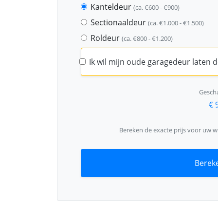
Kanteldeur
(ca. €600 - €900)
Sectionaaldeur
(ca. €1.000 - €1.500)
Roldeur
(ca. €800 - €1.200)
Ik wil mijn oude garagedeur laten
Gescha
€ 
Bereken de exacte prijs voor uw 
Bereke