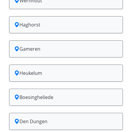
Wernhout
Haghorst
Gameren
Heukelum
Boesingheliede
Den Dungen