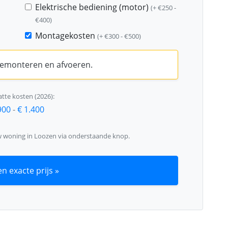
Elektrische bediening (motor)
(+ €250 -
€400)
Montagekosten
(+ €300 - €500)
 demonteren en afvoeren.
tte kosten (2026):
900
-
€ 1.400
w woning in Loozen via onderstaande knop.
n exacte prijs »