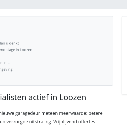
dan u denkt
n montage in Loozen
n in …
mgeving
listen actief in Loozen
 nieuwe garagedeur meteen meerwaarde: betere
 verzorgde uitstraling. Vrijblijvend offertes