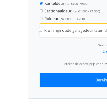
Kanteldeur
(ca. €600 - €900)
Sectionaaldeur
(ca. €1.000 - €1.500)
Roldeur
(ca. €800 - €1.200)
Ik wil mijn oude garagedeur laten
Gescha
€ 
Bereken de exacte prijs voor u
Bereke