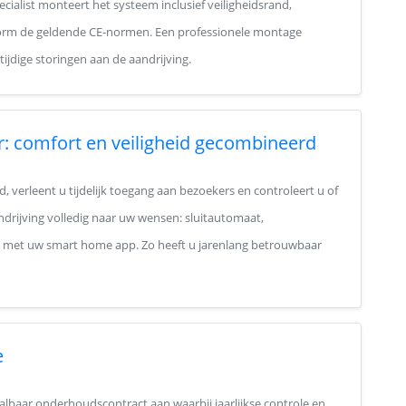
cialist monteert het systeem inclusief veiligheidsrand,
orm de geldende CE-normen. Een professionele montage
dige storingen aan de aandrijving.
r: comfort en veiligheid gecombineerd
 verleent u tijdelijk toegang aan bezoekers en controleert u of
andrijving volledig naar uw wensen: sluitautomaat,
ng met uw smart home app. Zo heeft u jarenlang betrouwbaar
e
lbaar onderhoudscontract aan waarbij jaarlijkse controle en