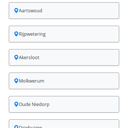
Aartswoud
Rijpwetering
Akersloot
Molkwerum
Oude Niedorp
Driehuizen