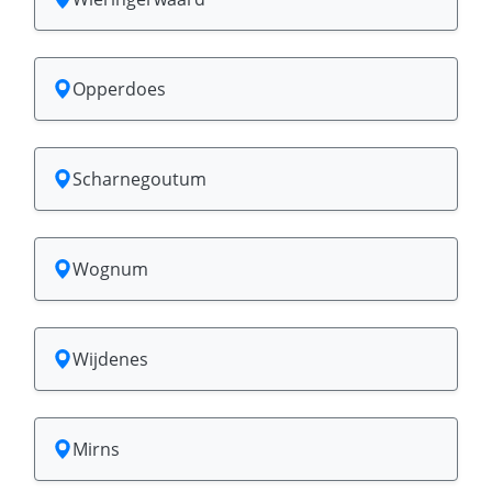
Opperdoes
Scharnegoutum
Wognum
Wijdenes
Mirns