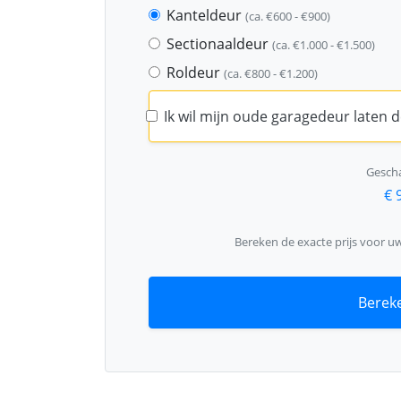
Kanteldeur
(ca. €600 - €900)
Sectionaaldeur
(ca. €1.000 - €1.500)
Roldeur
(ca. €800 - €1.200)
Ik wil mijn oude garagedeur laten
Gescha
€ 
Bereken de exacte prijs voor u
Bereke