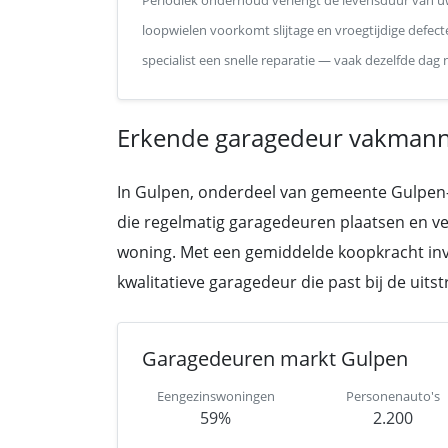
Periodiek onderhoud verlengt de levensduur van uw
loopwielen voorkomt slijtage en vroegtijdige defecte
specialist een snelle reparatie — vaak dezelfde dag
Erkende garagedeur vakmann
In Gulpen, onderdeel van gemeente Gulpen-W
die regelmatig garagedeuren plaatsen en v
woning. Met een gemiddelde koopkracht inv
kwalitatieve garagedeur die past bij de uits
Garagedeuren markt Gulpen
Eengezinswoningen
Personenauto's
59%
2.200