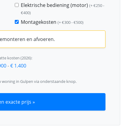
Elektrische bediening (motor)
(+ €250 -
€400)
Montagekosten
(+ €300 - €500)
 demonteren en afvoeren.
tte kosten (2026):
900
-
€ 1.400
w woning in Gulpen via onderstaande knop.
n exacte prijs »