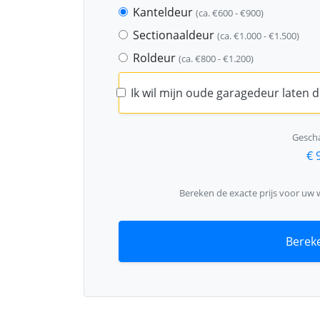
Kanteldeur
(ca. €600 - €900)
Sectionaaldeur
(ca. €1.000 - €1.500)
Roldeur
(ca. €800 - €1.200)
Ik wil mijn oude garagedeur laten
Gescha
€ 
Bereken de exacte prijs voor uw
Bereke