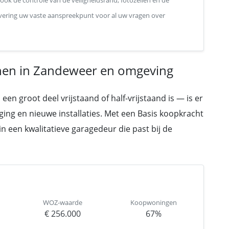
 ook de controle van de veiligheidsrand, fotozellen en de
plevering uw vaste aanspreekpunt voor al uw vragen over
en in Zandeweer en omgeving
 groot deel vrijstaand of half-vrijstaand is — is er
ing en nieuwe installaties. Met een Basis koopkracht
 een kwalitatieve garagedeur die past bij de
WOZ-waarde
Koopwoningen
€ 256.000
67%