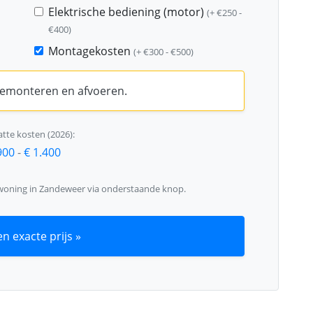
Elektrische bediening (motor)
(+ €250 -
€400)
Montagekosten
(+ €300 - €500)
 demonteren en afvoeren.
tte kosten (2026):
900
-
€ 1.400
 woning in Zandeweer via onderstaande knop.
n exacte prijs »