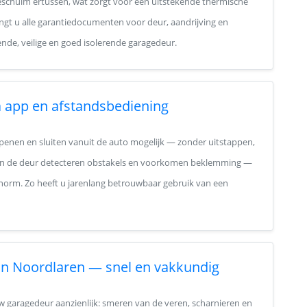
ieschuim ertussen, wat zorgt voor een uitstekende thermische
ngt u alle garantiedocumenten voor deur, aandrijving en
nde, veilige en goed isolerende garagedeur.
 app en afstandsbediening
penen en sluiten vanuit de auto mogelijk — zonder uitstappen,
van de deur detecteren obstakels en voorkomen beklemming —
-norm. Zo heeft u jarenlang betrouwbaar gebruik van een
 in Noordlaren — snel en vakkundig
 garagedeur aanzienlijk: smeren van de veren, scharnieren en