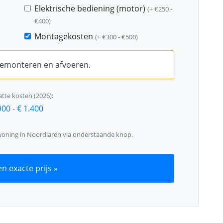
Elektrische bediening (motor)
(+ €250 -
€400)
Montagekosten
(+ €300 - €500)
 demonteren en afvoeren.
tte kosten (2026):
900
-
€ 1.400
woning in Noordlaren via onderstaande knop.
n exacte prijs »