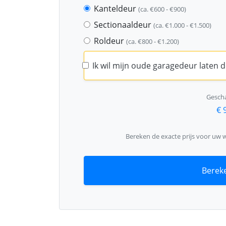
Kanteldeur
(ca. €600 - €900)
Sectionaaldeur
(ca. €1.000 - €1.500)
Roldeur
(ca. €800 - €1.200)
Ik wil mijn oude garagedeur laten
Gescha
€ 
Bereken de exacte prijs voor uw 
Bereke