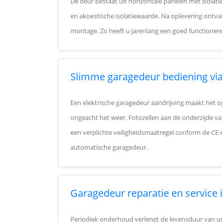
De deur bestaat uit horizontale panelen met isolat
en akoestische isolatiewaarde. Na oplevering ontva
montage. Zo heeft u jarenlang een goed functionere
Slimme garagedeur bediening via
Een elektrische garagedeur aandrijving maakt het o
ongeacht het weer. Fotozellen aan de onderzijde 
een verplichte veiligheidsmaatregel conform de CE
automatische garagedeur.
Garagedeur reparatie en service
Periodiek onderhoud verlengt de levensduur van uw