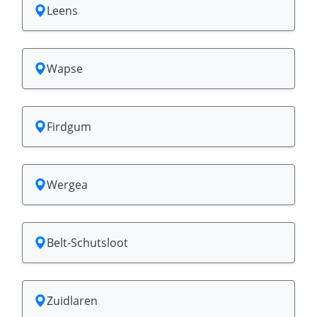
Leens
Wapse
Firdgum
Wergea
Belt-Schutsloot
Zuidlaren