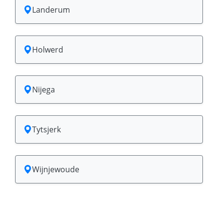
Landerum
Holwerd
Nijega
Tytsjerk
Wijnjewoude