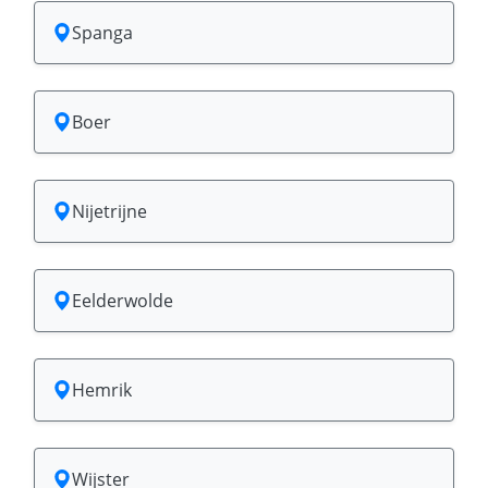
Spanga
Boer
Nijetrijne
Eelderwolde
Hemrik
Wijster