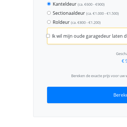
Kanteldeur
(ca. €600 - €900)
Sectionaaldeur
(ca. €1.000 - €1.500)
Roldeur
(ca. €800 - €1.200)
Ik wil mijn oude garagedeur laten
Gescha
€ 
Bereken de exacte prijs voor uw
Bereke