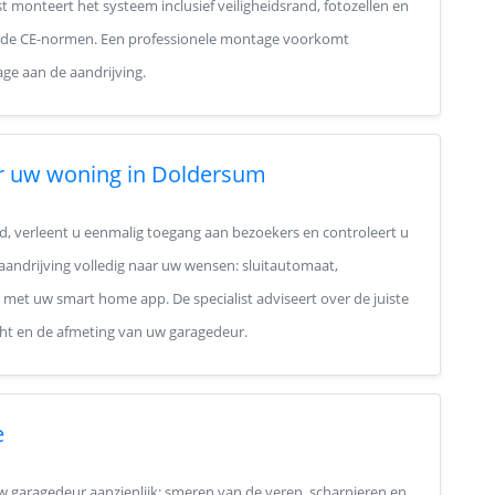
t monteert het systeem inclusief veiligheidsrand, fotozellen en
de CE-normen. Een professionele montage voorkomt
ge aan de aandrijving.
r uw woning in Doldersum
, verleent u eenmalig toegang aan bezoekers en controleert u
e aandrijving volledig naar uw wensen: sluitautomaat,
 met uw smart home app. De specialist adviseert over de juiste
icht en de afmeting van uw garagedeur.
e
 garagedeur aanzienlijk: smeren van de veren, scharnieren en