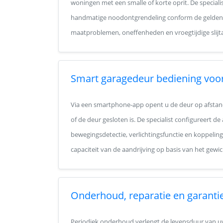
woningen met een smalle of korte oprit. De specialis
handmatige noodontgrendeling conform de gelden
maatproblemen, oneffenheden en vroegtijdige slijta
Smart garagedeur bediening voo
Via een smartphone-app opent u de deur op afstand
of de deur gesloten is. De specialist configureert d
bewegingsdetectie, verlichtingsfunctie en koppeling
capaciteit van de aandrijving op basis van het gew
Onderhoud, reparatie en garanti
Periodiek onderhoud verlengt de levensduur van uw