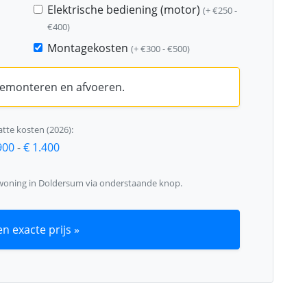
Elektrische bediening (motor)
(+ €250 -
€400)
Montagekosten
(+ €300 - €500)
 demonteren en afvoeren.
tte kosten (2026):
900
-
€ 1.400
 woning in Doldersum via onderstaande knop.
n exacte prijs »