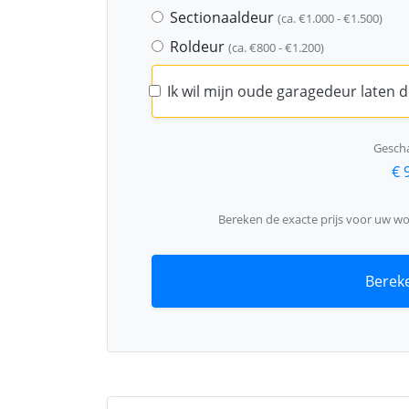
Sectionaaldeur
(ca. €1.000 - €1.500)
Roldeur
(ca. €800 - €1.200)
Ik wil mijn oude garagedeur laten
Gescha
€ 
Bereken de exacte prijs voor uw w
Bereke