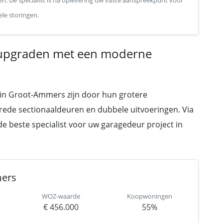
en. De specialist is na oplevering uw vaste aanspreekpunt voor
le storingen.
upgraden met een moderne
 in Groot-Ammers zijn door hun grotere
brede sectionaaldeuren en dubbele uitvoeringen. Via
l de beste specialist voor uw garagedeur project in
mers
WOZ-waarde
Koopwoningen
€ 456.000
55%