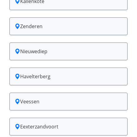
Kallenkote
Zenderen
Nieuwediep
Havelterberg
Veessen
Eexterzandvoort