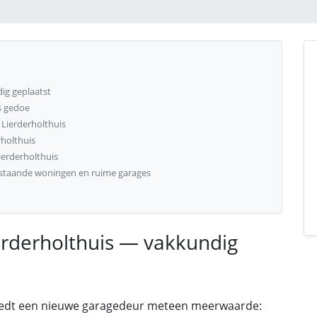
ig geplaatst
s gedoe
 Lierderholthuis
rholthuis
ierderholthuis
ijstaande woningen en ruime garages
erderholthuis — vakkundig
biedt een nieuwe garagedeur meteen meerwaarde: