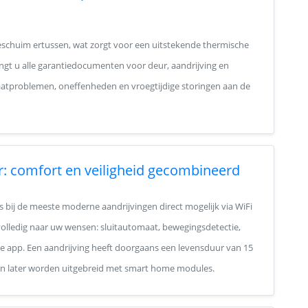
ieschuim ertussen, wat zorgt voor een uitstekende thermische
ngt u alle garantiedocumenten voor deur, aandrijving en
tproblemen, oneffenheden en vroegtijdige storingen aan de
r: comfort en veiligheid gecombineerd
s bij de meeste moderne aandrijvingen direct mogelijk via WiFi
g volledig naar uw wensen: sluitautomaat, bewegingsdetectie,
e app. Een aandrijving heeft doorgaans een levensduur van 15
llen later worden uitgebreid met smart home modules.