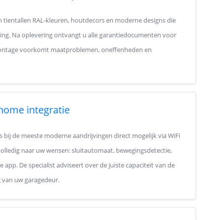
in tientallen RAL-kleuren, houtdecors en moderne designs die
ning. Na oplevering ontvangt u alle garantiedocumenten voor
 montage voorkomt maatproblemen, oneffenheden en
 home integratie
s bij de meeste moderne aandrijvingen direct mogelijk via WiFi
g volledig naar uw wensen: sluitautomaat, bewegingsdetectie,
app. De specialist adviseert over de juiste capaciteit van de
g van uw garagedeur.