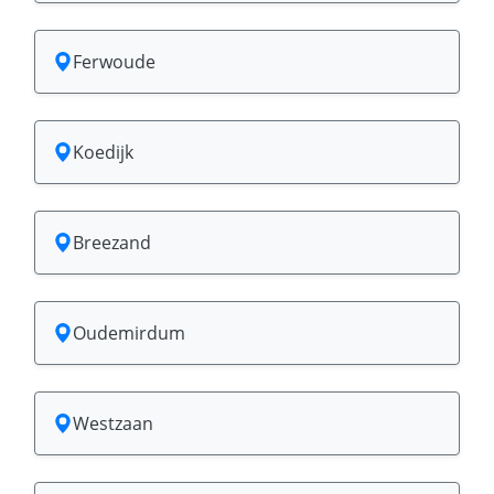
Ferwoude
Koedijk
Breezand
Oudemirdum
Westzaan