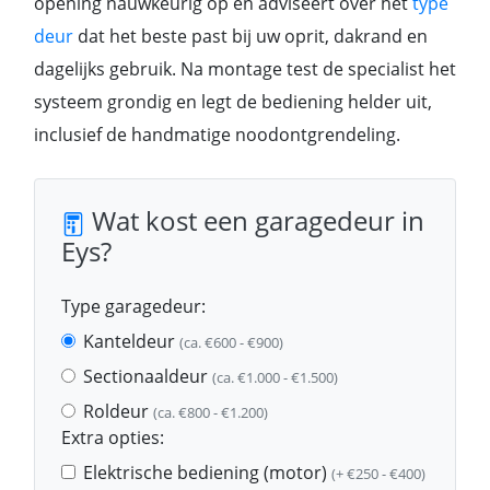
opening nauwkeurig op en adviseert over het
type
deur
dat het beste past bij uw oprit, dakrand en
dagelijks gebruik. Na montage test de specialist het
systeem grondig en legt de bediening helder uit,
inclusief de handmatige noodontgrendeling.
Wat kost een garagedeur in
Eys?
Type garagedeur:
Kanteldeur
(ca. €600 - €900)
Sectionaaldeur
(ca. €1.000 - €1.500)
Roldeur
(ca. €800 - €1.200)
Extra opties:
Elektrische bediening (motor)
(+ €250 - €400)