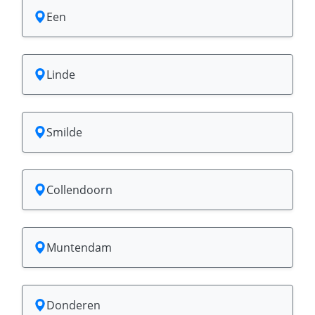
Een
Linde
Smilde
Collendoorn
Muntendam
Donderen