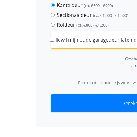
Kanteldeur
(ca. €600 - €900)
Sectionaaldeur
(ca. €1.000 - €1.500)
Roldeur
(ca. €800 - €1.200)
Ik wil mijn oude garagedeur laten
Gescha
€ 
Bereken de exacte prijs voor uw
Bereke