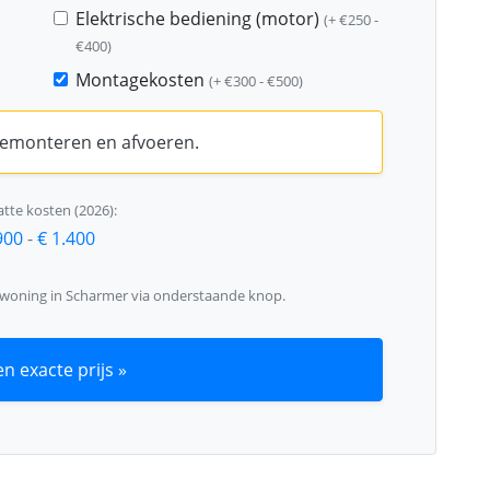
Elektrische bediening (motor)
(+ €250 -
€400)
Montagekosten
(+ €300 - €500)
 demonteren en afvoeren.
tte kosten (2026):
900
-
€ 1.400
 woning in Scharmer via onderstaande knop.
n exacte prijs »