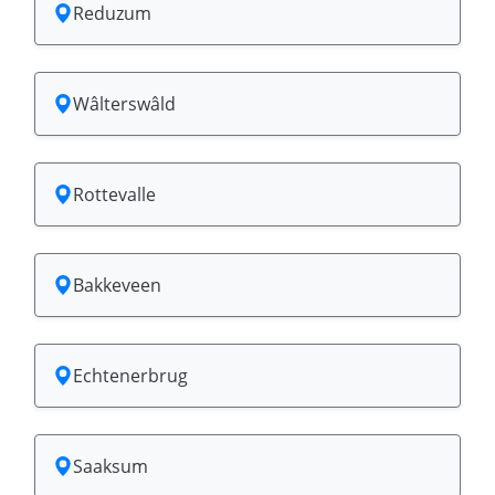
Reduzum
Wâlterswâld
Rottevalle
Bakkeveen
Echtenerbrug
Saaksum