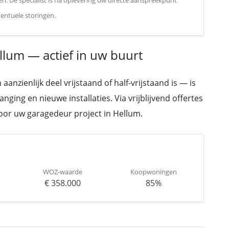
en. De specialist is na oplevering uw directe aanspreekpunt
entuele storingen.
llum — actief in uw buurt
zienlijk deel vrijstaand of half-vrijstaand is — is
ging en nieuwe installaties. Via vrijblijvend offertes
 voor uw garagedeur project in Hellum.
WOZ-waarde
Koopwoningen
€ 358.000
85%