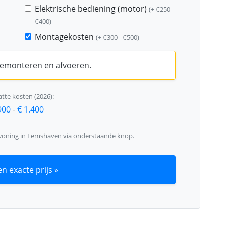
Elektrische bediening (motor)
(+ €250 -
€400)
Montagekosten
(+ €300 - €500)
 demonteren en afvoeren.
tte kosten (2026):
900
-
€ 1.400
 woning in Eemshaven via onderstaande knop.
n exacte prijs »