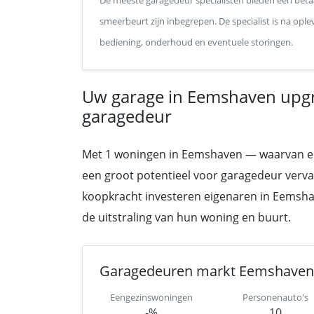
De meeste garagedeur specialisten bieden een betaa
smeerbeurt zijn inbegrepen. De specialist is na op
bediening, onderhoud en eventuele storingen.
Uw garage in Eemshaven upg
garagedeur
Met 1 woningen in Eemshaven — waarvan een g
een groot potentieel voor garagedeur vervan
koopkracht investeren eigenaren in Eemshav
de uitstraling van hun woning en buurt.
Garagedeuren markt Eemshaven
Eengezinswoningen
Personenauto's
-%
10