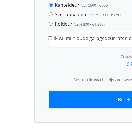
Kanteldeur
(ca. €600 - €900)
Sectionaaldeur
(ca. €1.000 - €1.500)
Roldeur
(ca. €800 - €1.200)
Ik wil mijn oude garagedeur laten
Gescha
€ 
Bereken de exacte prijs voor uw
Bereke