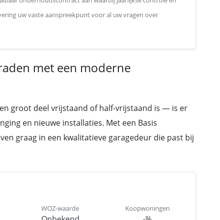
lbaar onderhoudscontract aan waarbij jaarlijkse controle en
levering uw vaste aanspreekpunt voor al uw vragen over
raden met een moderne
root deel vrijstaand of half-vrijstaand is — is er
ging en nieuwe installaties. Met een Basis
en graag in een kwalitatieve garagedeur die past bij
WOZ-waarde
Koopwoningen
Onbekend
-%