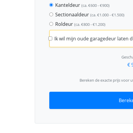
Kanteldeur
(ca. €600 - €900)
Sectionaaldeur
(ca. €1.000 - €1.500)
Roldeur
(ca. €800 - €1.200)
Ik wil mijn oude garagedeur laten
Gescha
€ 
Bereken de exacte prijs voor 
Bereke