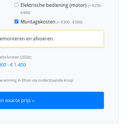
Elektrische bediening (motor)
(+ €250 -
€400)
Montagekosten
(+ €300 - €500)
 demonteren en afvoeren.
tte kosten (2026):
900
-
€ 1.400
uw woning in Etten via onderstaande knop.
n exacte prijs »