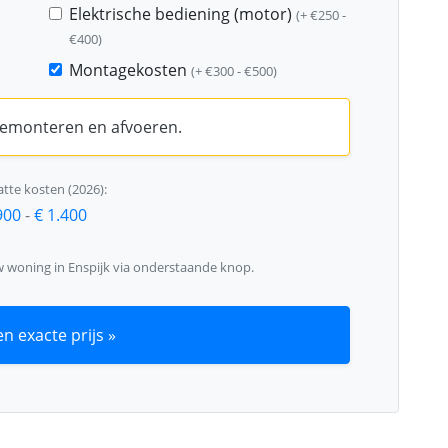
Elektrische bediening (motor)
(+ €250 -
€400)
Montagekosten
(+ €300 - €500)
 demonteren en afvoeren.
tte kosten (2026):
900
-
€ 1.400
w woning in Enspijk via onderstaande knop.
n exacte prijs »