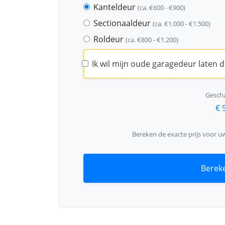
Kanteldeur
(ca. €600 - €900)
Sectionaaldeur
(ca. €1.000 - €1.500)
Roldeur
(ca. €800 - €1.200)
Ik wil mijn oude garagedeur laten
Gescha
€ 
Bereken de exacte prijs voor u
Bereke