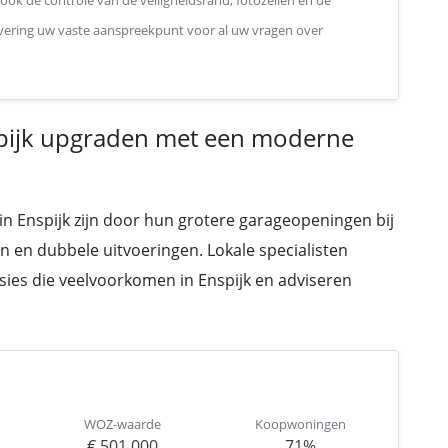
 ook de controle van de veiligheidsrand, fotozellen en de
plevering uw vaste aanspreekpunt voor al uw vragen over
spijk upgraden met een moderne
in Enspijk zijn door hun grotere garageopeningen bij
n en dubbele uitvoeringen. Lokale specialisten
sies die veelvoorkomen in Enspijk en adviseren
WOZ-waarde
Koopwoningen
€ 501.000
71%