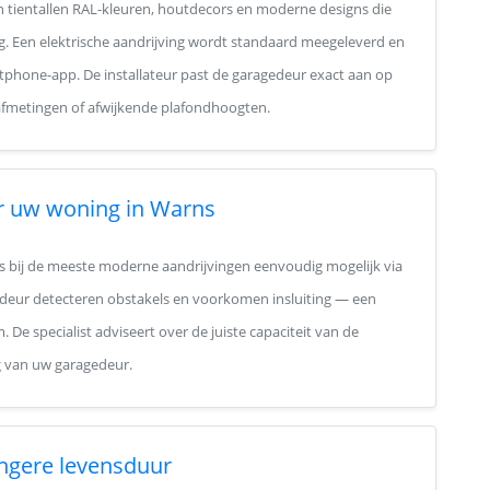
in tientallen RAL-kleuren, houtdecors en moderne designs die
ng. Een elektrische aandrijving wordt standaard meegeleverd en
tphone-app. De installateur past de garagedeur exact aan op
afmetingen of afwijkende plafondhoogten.
r uw woning in Warns
is bij de meeste moderne aandrijvingen eenvoudig mogelijk via
e deur detecteren obstakels en voorkomen insluiting — een
De specialist adviseert over de juiste capaciteit van de
g van uw garagedeur.
ngere levensduur