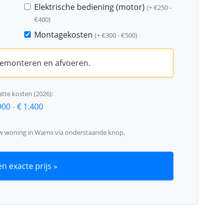
Elektrische bediening (motor)
(+ €250 -
€400)
Montagekosten
(+ €300 - €500)
 demonteren en afvoeren.
tte kosten (2026):
900
-
€ 1.400
uw woning in Warns via onderstaande knop.
n exacte prijs »