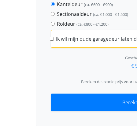
Kanteldeur
(ca. €600 - €900)
Sectionaaldeur
(ca. €1.000 - €1.500)
Roldeur
(ca. €800 - €1.200)
Ik wil mijn oude garagedeur laten
Gescha
€ 
Bereken de exacte prijs voor 
Bereke