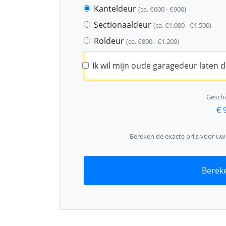
Kanteldeur
(ca. €600 - €900)
Sectionaaldeur
(ca. €1.000 - €1.500)
Roldeur
(ca. €800 - €1.200)
Ik wil mijn oude garagedeur laten
Gescha
€ 
Bereken de exacte prijs voor u
Bereke