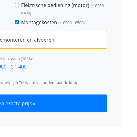
Elektrische bediening (motor)
(+ €250 -
€400)
Montagekosten
(+ €300 - €500)
 demonteren en afvoeren.
tte kosten (2026):
900
-
€ 1.400
w woning in Ternaard via onderstaande knop.
n exacte prijs »