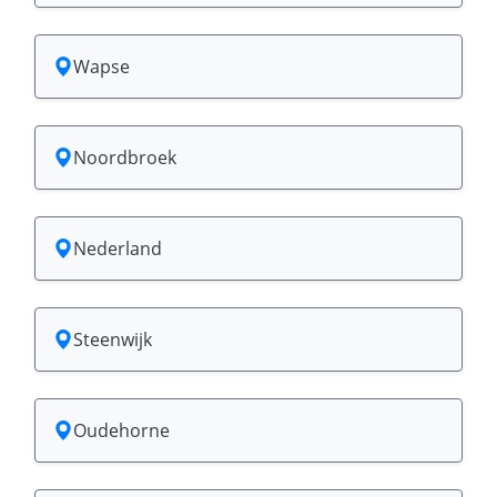
Wapse
Noordbroek
Nederland
Steenwijk
Oudehorne