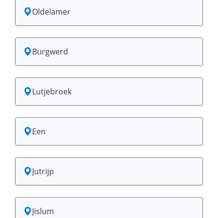
Oldelamer
Burgwerd
Lutjebroek
Een
Jutrijp
Jislum