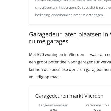
De meeste garagedeur specialisten bieden een optio
smeerbeurt zijn inbegrepen. De specialist is na op
bediening, onderhoud en eventuele storingen.
Garagedeur laten plaatsen in 
ruime garages
Met 570 woningen in Vlierden — waarvan een g
een groot potentieel voor garagedeur vervan
kennen de specifieke oprit- en garagedimen
volledig op maat.
Garagedeuren markt Vlierden
Eengezinswoningen
Personenauto's
97%
835