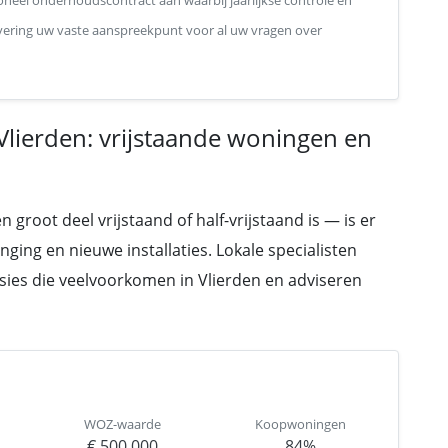
neel onderhoudscontract aan waarbij jaarlijkse controle en
levering uw vaste aanspreekpunt voor al uw vragen over
Vlierden: vrijstaande woningen en
root deel vrijstaand of half-vrijstaand is — is er
ging en nieuwe installaties. Lokale specialisten
sies die veelvoorkomen in Vlierden en adviseren
WOZ-waarde
Koopwoningen
€ 500.000
84%