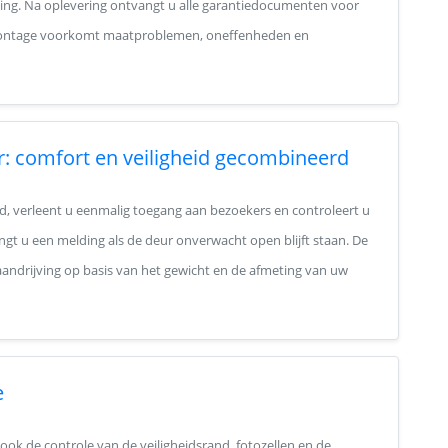
ning. Na oplevering ontvangt u alle garantiedocumenten voor
 montage voorkomt maatproblemen, oneffenheden en
r: comfort en veiligheid gecombineerd
, verleent u eenmalig toegang aan bezoekers en controleert u
ngt u een melding als de deur onverwacht open blijft staan. De
e aandrijving op basis van het gewicht en de afmeting van uw
e
 ook de controle van de veiligheidsrand, fotozellen en de