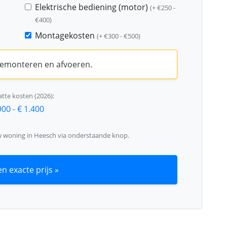
Elektrische bediening (motor)
(+ €250 -
€400)
Montagekosten
(+ €300 - €500)
 demonteren en afvoeren.
tte kosten (2026):
900
-
€ 1.400
w woning in Heesch via onderstaande knop.
n exacte prijs »