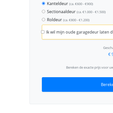
Kanteldeur
(ca. €600 - €900)
Sectionaaldeur
(ca. €1.000 - €1.500)
Roldeur
(ca. €800 - €1.200)
Ik wil mijn oude garagedeur laten
Gescha
€ 
Bereken de exacte prijs voor u
Bereke